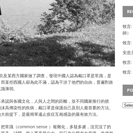
RE
牧言
師）
牧言
安息主
牧言
牧言:
在北京及某西方國家做了調查，發現中國人認為戴口罩是常識，是
；而某些西國人卻為此不滿，認為干涉了他們的自由，普遍對政
意識薄弱。
PO
不承認與各國文化，人與人之間的距離，並不同國家推行的措
飛沫高傳染性的疾病，戴口罩是保護自己及別人最首要的方法。
的大前提下，是最簡單遏止疫症互相感染的最有效方法。
識（common sense ）複雜化，多疑多慮，沒完沒了的