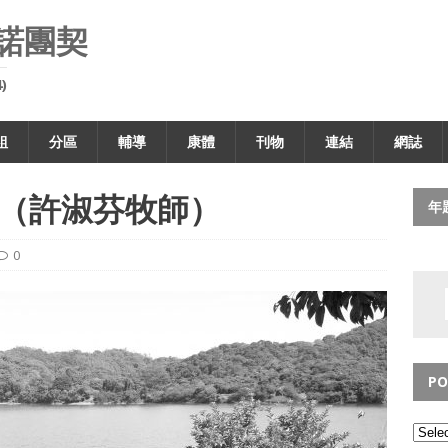
諾團契
)
組
分區
輔導
康體
刊物
連結
網誌
（許淑芬牧師）
年
0
PO