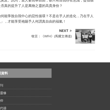
也莫及。試問，當人要高舉自由，卻只有自我存在意識，提倡個
是否真的提升了人是萬物之靈的高貴身份？
如何能爭脫自我中心的惡性循環？不是在乎人的造化，乃在乎人
人」，才能享受祂賜予人何謂真自由的福氣！
NEXT
牧言：《WFH》(馬耀文傳道)
用資料
刊
靈修
仰
代禱