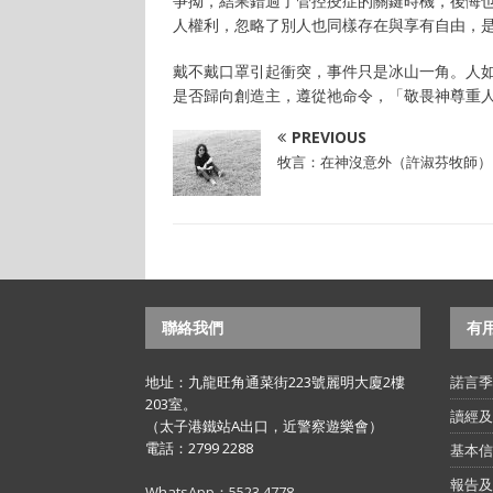
爭拗，結果錯過了管控疫症的關鍵時機，後悔
人權利，忽略了別人也同樣存在與享有自由，
戴不戴口罩引起衝突，事件只是冰山一角。人
是否歸向創造主，遵從祂命令，「敬畏神尊重
PREVIOUS
牧言：在神沒意外（許淑芬牧師）
聯絡我們
有
地址：九龍旺角通菜街223號麗明大廈2樓
諾言季
203室。
讀經及
（太子港鐵站A出口，近警察遊樂會）
電話：2799 2288
基本信
報告及
WhatsApp：5523 4778