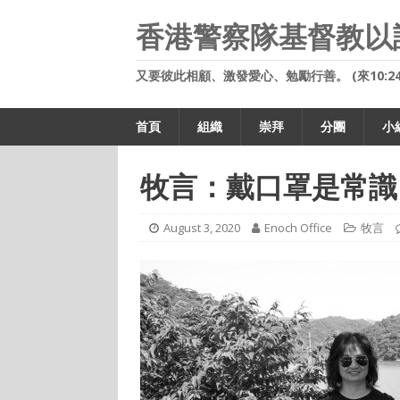
香港警察隊基督教以
又要彼此相顧、激發愛心、勉勵行善。 (來10:24
首頁
組織
崇拜
分團
小
牧言：戴口罩是常識
August 3, 2020
Enoch Office
牧言