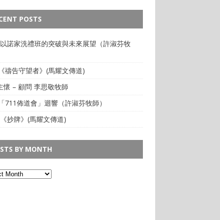
CENT POSTS
: 以諾家洗禮班的突破與未來展望（許淑芬牧
:《禱告守望者》(馬耀文傳道)
懷 – 顧問 李思敬牧師
:「711佈道會」迴響（許淑芬牧師）
 《抄牌》(馬耀文傳道)
STS BY MONTH