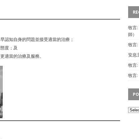
RE
牧言
師）
及早認知自身的問題並接受適當的治療；
牧言
的態度；及
安息主
受更適當的治療及服務。
牧言
牧言:
PO