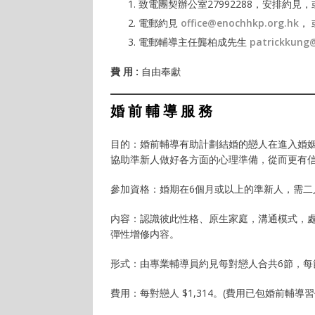
致電團契辦公室27992288，安排約見，
電郵約見
office@enochhkp.org.hk
，
電郵輔導主任龔柏成先生
patrickkung
費
用
:
自由奉獻
婚 前 輔 導 服 務
目的：婚前輔導有助計劃結婚的戀人在進入婚
協助準新人做好各方面的心理準備，從而更有
參加資格：婚期在6個月或以上的準新人，需二
内容：認識彼此性格、原生家庭，溝通模式，
彈性增修内容。
形式：由專業輔導員約見每對戀人合共6節，每節
費用：每對戀人 $1,314。(費用已包婚前輔導