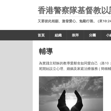
香港警察隊基督教以
又要彼此相顧、激發愛心、勉勵行善。 (來10:24
首頁
組織
崇拜
分團
小
輔導
為實踐主耶穌的教導愛鄰舍如同愛自己（路10：
尾開始設立心理、婚姻及家庭治療服務 ( 簡稱