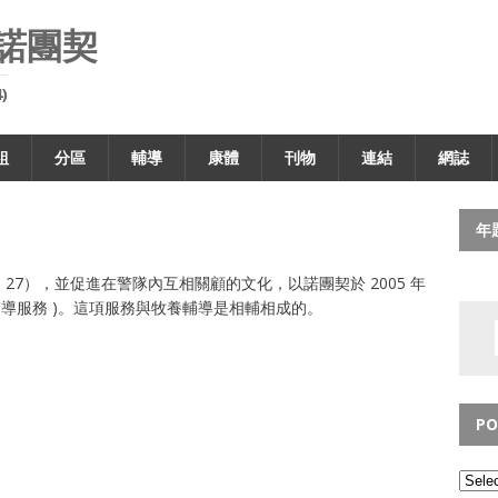
諾團契
)
組
分區
輔導
康體
刊物
連結
網誌
年
27），並促進在警隊內互相關顧的文化，以諾團契於 2005 年
輔導服務 )。這項服務與牧養輔導是相輔相成的。
PO