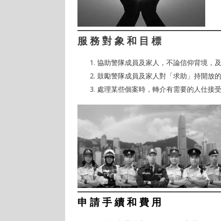
服
務
對
象
和
目
標
協助警隊成員及家人，不論信仰背境，
鼓勵警隊成員及家人對「求助」持開放
處理某些個案時，轉介有需要的人仕接
申 請 手 續 和 費 用