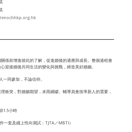
或
或
@enochhkp.org.hk
姻關係前增進彼此的了解，促進婚後的適應與成長。整個過程會
信心迎接婚後共同生活的變化與挑戰，締造美好婚姻。
人一同參加，不論信仰。
處理衝突，對婚姻期望，未雨綢繆。輔導員會按準新人的需要，
1.5小時
習作一套及綫上性向測試：TJTA／MBTI）