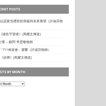
CENT POSTS
: 以諾家洗禮班的突破與未來展望（許淑芬牧
:《禱告守望者》(馬耀文傳道)
懷 – 顧問 李思敬牧師
:「711佈道會」迴響（許淑芬牧師）
 《抄牌》(馬耀文傳道)
STS BY MONTH