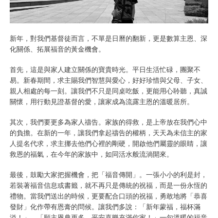
新年，對我們基督徒而言，不單是日曆的翻新，更是數算主恩、深
化關係、拓展福音的黃金機會。
首先，這是與家人建立關係的寶貴時光。平日生活忙碌，團聚不
易。新春期間，求主賜我們智慧與愛心，好好珍惜與父母、子女、
親人相處的每一刻。讓我們不只是同桌吃飯，更能用心聆聽，真誠
關懷，用行動見證基督的愛，讓家成為流露主恩的溫暖居所。
其次，我們要更多為家人禱告。家族的得救，是上帝放在我們心中
的負擔。在新的一年，讓我們拿起禱告的權柄，天天為未信主的家
人提名代求，求主挪去他們心裡的剛硬，開啟他們屬靈的眼睛，讓
救恩的福氣，在今年的家族中，如同活水般流淌開來。
最後，鼓勵大家把握機會，把「福音傳開」。一張小小的利是封，
若裝著福音信息或書籤，就不再只是傳統的祝福，而是一份永恆的
禮物。當我們送出的時候，更要配合口頭的祝福，勇敢地將「恭喜
發財」化作帶有恩膏的問候。讓我們多說：「新年蒙福，福杯滿
溢！」、「願主恩典更多，平安喜樂充滿你家！」一句溫暖的福音