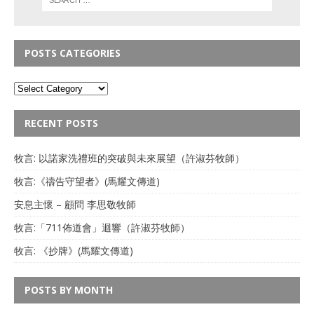
POSTS CATEGORIES
RECENT POSTS
牧言: 以諾家洗禮班的突破與未來展望（許淑芬牧師）
牧言:《禱告守望者》(馬耀文傳道)
安息主懷 – 顧問 李思敬牧師
牧言:「711佈道會」迴響（許淑芬牧師）
牧言: 《抄牌》(馬耀文傳道)
POSTS BY MONTH