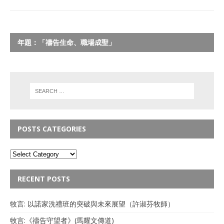
年題：「禱告生命、職場成聖」
POSTS CATEGORIES
RECENT POSTS
牧言: 以諾家洗禮班的突破與未來展望（許淑芬牧師）
牧言:《禱告守望者》(馬耀文傳道)