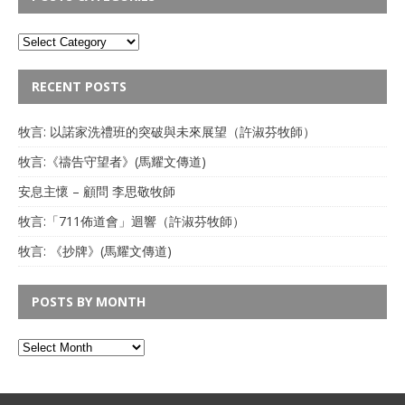
RECENT POSTS
牧言: 以諾家洗禮班的突破與未來展望（許淑芬牧師）
牧言:《禱告守望者》(馬耀文傳道)
安息主懷 – 顧問 李思敬牧師
牧言:「711佈道會」迴響（許淑芬牧師）
牧言: 《抄牌》(馬耀文傳道)
POSTS BY MONTH