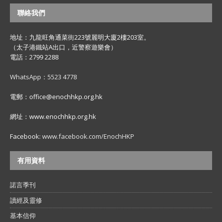
聯絡我們
地址：九龍旺角通菜街223號麗明大廈2樓203室。
（太子港鐵站A出口，近警察遊樂會）
電話：2799 2288
WhatsApp：5523 4778
電郵：office@enochhkp.org.hk
網址：www.enochhkp.org.hk
Facebook:
www.facebook.com/EnochHKP
有用資料
諾言季刊
讀經及靈修
基本信仰