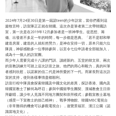
2024年7月24至30日是第一屆諾teen的少年訪宣，當你們看到這
篇牧言時，訪宣隊正正就在韓國。這次亦是筆者第二次帶韓國訪
宣，第一次是在2019年12月參加者是一班神學生。從思想、籌
備、出發差不多足一年的時間，每一步都是恩典。「若不是耶和華
建造房屋，建造的人就枉然勞力」是神在安排一切，原本只能六位
隊員，神卻感動多一位導師參與，以至令七位申請者全部能加入，
成為十一個人的訪宣團。
而少年人需要完成十八課的門訓、讀經新約、五堂的韓文班、兩次
的宣教訓練方可踏上這次訪宣之旅。他們的用心和毅力，真的叫筆
者感到欣慰，以諾家的信二代是神所愛的下一代。而家長對這次訪
宣的支持，使到各樣事情盡都順利。
訪宣行程中隊員會探索韓國及中國文化的差異，探訪香港、國內及
韓國宣教士了解何為呼召；參與中國留學生團契、漢城教會主日崇
拜獻唱，讓少年人見識不同地方團契和崇拜模式；參觀宣教士墓地
（感受一下宣教士的捨己精神）、戰爭博物館、韓國MBC電視台
（非常難得的機會可以參觀電視台），遊覽景福宮、漢江公園（認
識當地文化）。