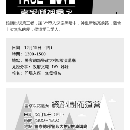
婚姻出現第三者，讓IVY墮入深淵黑暗中，神重新燃亮前路，體會
十架無私的愛，學懂愛己愛人。
日期：12月15日 (四)

時間: 1300-1500

地點: 警察總部警政大樓8樓演講廳

見證分享: 政府文職 IVY 姊妹

報名: 即場入座，無需報名