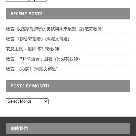
RECENT POSTS
牧言: 以諾家洗禮班的突破與未來展望（許淑芬牧師）
牧言:《禱告守望者》(馬耀文傳道)
安息主懷 – 顧問 李思敬牧師
牧言:「711佈道會」迴響（許淑芬牧師）
牧言: 《抄牌》(馬耀文傳道)
POSTS BY MONTH
聯絡我們