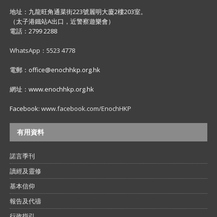
地址：九龍旺角通菜街223號麗明大廈2樓203室。
（太子港鐵站A出口，近警察遊樂會）
電話：2799 2288
WhatsApp：5523 4778
電郵：office@enochhkp.org.hk
網址：www.enochhkp.org.hk
Facebook:
www.facebook.com/EnochHKP
有用資料
諾言季刊
讀經及靈修
基本信仰
報告及代禱
行政指引