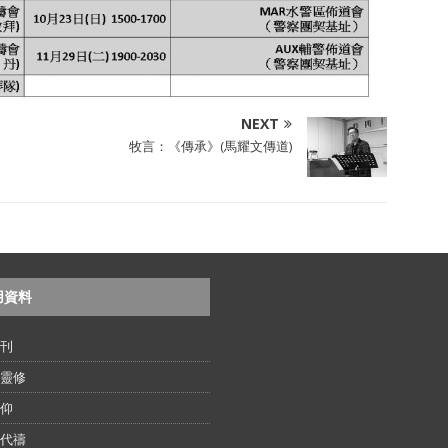
NEXT
牧言：《傳承》(馬耀文傳道)
用資料
刊
靈修
仰
代禱