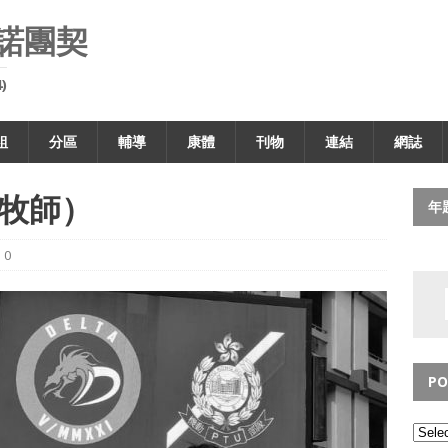
諾團契
)
組
分區
輔導
康體
刊物
連結
網誌
牧師）
年
0
PO