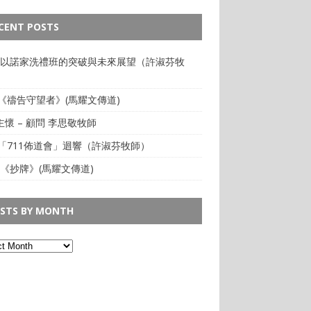
CENT POSTS
: 以諾家洗禮班的突破與未來展望（許淑芬牧
:《禱告守望者》(馬耀文傳道)
懷 – 顧問 李思敬牧師
:「711佈道會」迴響（許淑芬牧師）
 《抄牌》(馬耀文傳道)
STS BY MONTH