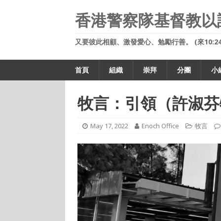
香港警察隊基督教以
又要彼此相顧、激發愛心、勉勵行善。 (來10:24
首頁
組織
崇拜
分團
小
牧言：引領（許淑芬
May 17, 2022
Enoch Office
牧言