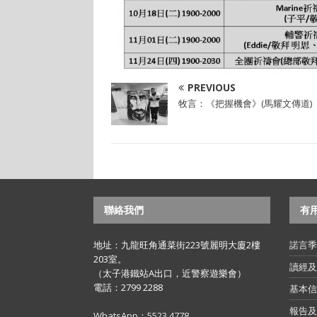
PREVIOUS
牧言：《把握機會》(馬耀文傳道)
聯絡我們
有
地址：九龍旺角通菜街223號麗明大廈2樓
諾言季
203室。
讀經及
（太子港鐵站A出口，近警察遊樂會）
電話：2799 2288
基本信
報告及
WhatsApp：5523 4778