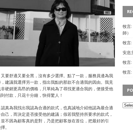
RE
牧言
師）
牧言
安息主
牧言
牧言:
，又要舒適又要全黑，沒有多少選擇。點了一款，服務員邊為我
時，建議我選擇另一款，指出我點的那款不合適我的因由。我見
也非硬銷更高昂的價格，只單純為了尋找更適合我的，便接受他
PO
舖到付款，只花十分鐘，快得驚人！
，認真為我找出我認為合適的款式，也真誠地介紹他認為最合適
合自己，而決定是否接受他的建議；假若我堅持所要求的款式，
，並不因為顧客真的是對，乃是把顧客放在首位，把最好的引
抉擇。