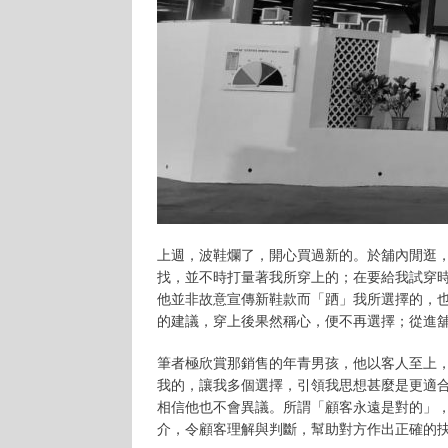
上週，波鞋爛了，開心買過新的。於舖內閒逛
找，並不時打量著我所穿上的；在要給我試穿
他並非故意宣傳新鞋款而「跴」我所選擇的，
的建議，穿上後果然稱心，便不再選擇；從進
筆者極欣賞那銷售的年青男孩，他以客人至上
我的，讓我多個選擇，引領我思想甚麼是更適
相信他也不會異議。所謂「顧客永遠是對的」
介，令顧客理解與判斷，幫助對方作出正確的