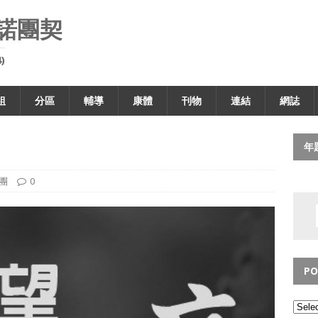
諾團契
)
組
分區
輔導
康體
刊物
連結
網誌
年
團
0
PO