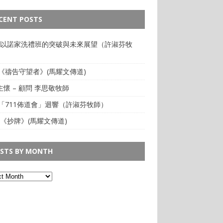
CENT POSTS
: 以諾家洗禮班的突破與未來展望（許淑芬牧
:《禱告守望者》(馬耀文傳道)
懷 – 顧問 李思敬牧師
:「711佈道會」迴響（許淑芬牧師）
 《抄牌》(馬耀文傳道)
STS BY MONTH