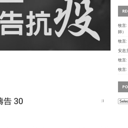
RE
牧言
師）
牧言
安息主
牧言
牧言:
PO