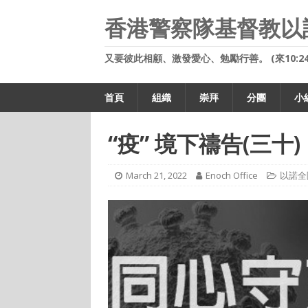
香港警察隊基督教以
又要彼此相顧、激發愛心、勉勵行善。 (來10:24
首頁
組織
崇拜
分團
小
“疫” 境下禱告(三十)
March 21, 2022
Enoch Office
以諾全