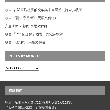
牧言: 以諾家洗禮班的突破與未來展望（許淑芬牧師）
牧言:《禱告守望者》(馬耀文傳道)
安息主懷 – 顧問 李思敬牧師
牧言:「711佈道會」迴響（許淑芬牧師）
牧言: 《抄牌》(馬耀文傳道)
POSTS BY MONTH
聯絡我們
地址：九龍旺角通菜街223號麗明大廈2樓203室。
（太子港鐵站A出口，近警察遊樂會）