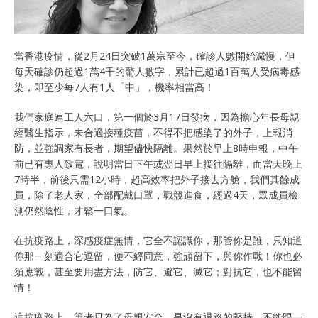
當香港疫情，從2月24日突破1萬宗至今，確診人數開始減慢，但
每天確診仍超過1萬4千的驚人數字，累計已超過1百萬人受病毒感
染，即至少每7人有1人「中」，機率相當高！
我們家庭連工人六口，第一個於3月17日發病，因為擔心年長母親
經醫生指示，未合適接種疫苗，不得不把感染了的外子，上報消
防，並強調家有長者，期望儘快隔離。果然於早上8時申報，中午
前已有專人致電，說明當日下午或翌日早上接往隔離，而當天晚上
7時半，前後只需12小時，超高效率把外子接去方艙，我們其餘成
員，除了老人家，全部配戴口罩，戰競進食，經過4天，眾成員檢
測仍然陰性，才鬆一口氣。
在抗疫路上，深感疫症無情，它全不認識你，那管你是誰，只知道
你那一刻適合它逗留，便不經同意，強頑留下，與你作戰！你也必
須應戰，甚至要用盡方法，防它、避它、滅它；對抗它，也不能留
情！
這抗疫路上，筆者只為了母親安全，是沒有退路的堅持，不能跟一