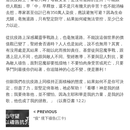
些人觀點，早「中」早釋放，還不是只有幾天的辛苦？也不能消極
去想，專家甚至估計已有350萬人染疫，應該避無可避？因為生命
尤關，亳無退路，只有堅定防守，結果如何縱無法管控，至少已全
力以赴。
從抗疫路上深感屬靈爭戰路上，也毫無退路。不能說這個世界的價
值觀已變了，聖經會否過時？人人也是如此，說不也無用？其實，
有沒用處是其結果，不能以此而推卸責任。基督徒與惡魔爭戰，跟
遇上惡人不同，也跟與敵人不同。聖經教導，不要與惡人對抗，要
為敵人禱告，面對惡魔卻要抵擋牠！不要怕肉身受苦或死亡，只要
爭鬥到最後你仍站著，你追隨神的心志不變，便是勝利！
但願我們在抗疫路上同樣持正面積極的態度，結果如何不是你可決
定，但盡了力，並堅定倚靠祂，祂必幫助！「看哪！神是我的拯
救；我要倚靠他，並不懼怕。因為主耶和華是我的力量，是我的詩
歌，他也成了我的拯救。」（以賽亞書 12:2）
PREVIOUS
“疫” 境下禱告(三十)