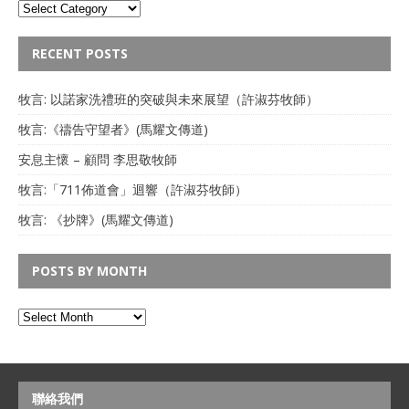
RECENT POSTS
牧言: 以諾家洗禮班的突破與未來展望（許淑芬牧師）
牧言:《禱告守望者》(馬耀文傳道)
安息主懷 – 顧問 李思敬牧師
牧言:「711佈道會」迴響（許淑芬牧師）
牧言: 《抄牌》(馬耀文傳道)
POSTS BY MONTH
聯絡我們