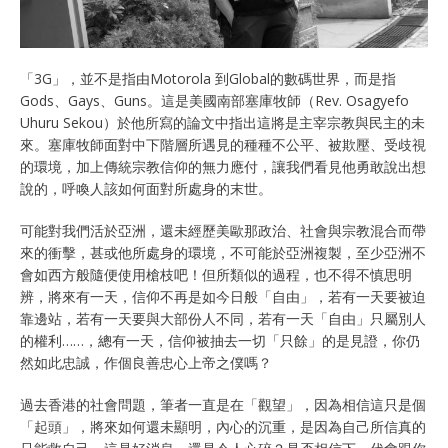
「3G」，並不是指由Motorola 到Global的數碼世界，而是指
Gods、Gays、Guns。這是美國南部塞庫牧師（Rev. Osagyefo
Uhuru Sekou）於他所寫的論文中指出這將是主宰宗教與民主的未
來。塞庫牧師面對中下階層所遇見的種種不公平、被欺壓、受歧視
的環境，加上傳統宗教信仰的無力應付，讓我們看見他勇敢說出想
說的，呼喚人該如何面對所處身的末世。
可能對我們活於亞洲，還未經歷美歐那政治、社會與宗教混合而帶
來的衝擊，甚或他所處身的環境，不可能於亞洲複製，至少亞洲不
會如西方般隨便使用槍枝吧！但所類似的過程，也不得不慎思明
辨，將來有一天，信仰不再是如今日般「自由」，若有一天要被迫
靠邊站，若有一天要與大部份人不同，若有一天「自由」只屬別人
的權利……，總有一天，信仰被抽去一切「只餘」的是見證，你仍
然如此忠誠，作個良善忠心上帝之僕嗎？
過去香港的社會問題，筆者一直是在「觀望」，因為相信這只是個
「起頭」，將來如何還未顯明，內心的沉重，是因為自己所信真的