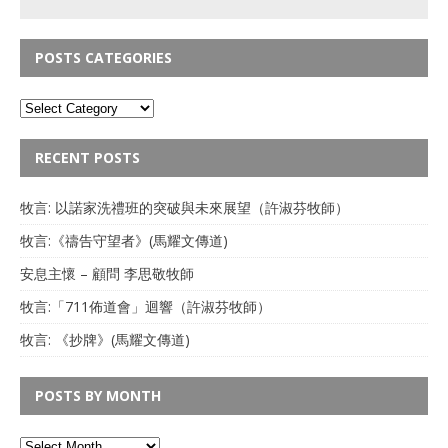
POSTS CATEGORIES
RECENT POSTS
牧言: 以諾家洗禮班的突破與未來展望（許淑芬牧師）
牧言:《禱告守望者》(馬耀文傳道)
安息主懷 – 顧問 李思敬牧師
牧言:「711佈道會」迴響（許淑芬牧師）
牧言: 《抄牌》(馬耀文傳道)
POSTS BY MONTH