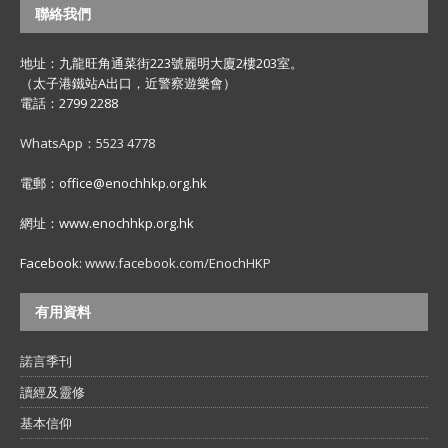
聯絡我們
地址：九龍旺角通菜街223號麗明大廈2樓203室。
（太子港鐵站A出口，近警察遊樂會）
電話：2799 2288
WhatsApp：5523 4778
電郵：office@enochhkp.org.hk
網址：www.enochhkp.org.hk
Facebook:
www.facebook.com/EnochHKP
有用資料
諾言季刊
讀經及靈修
基本信仰