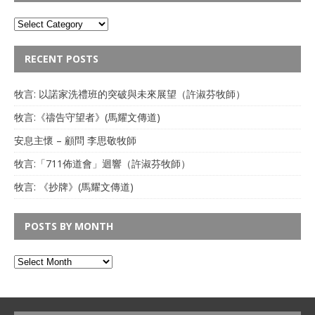
RECENT POSTS
牧言: 以諾家洗禮班的突破與未來展望（許淑芬牧師）
牧言:《禱告守望者》(馬耀文傳道)
安息主懷 – 顧問 李思敬牧師
牧言:「711佈道會」迴響（許淑芬牧師）
牧言: 《抄牌》(馬耀文傳道)
POSTS BY MONTH