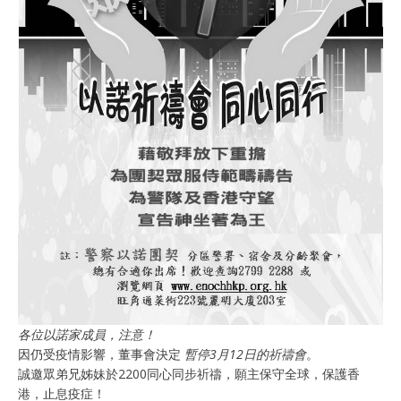
各位以諾家成員，注意！
因仍受疫情影響，董事會決定
暫停3月12日的祈禱會
。
誠邀眾弟兄姊妹於2200同心同步祈禱，願主保守全球，保護香
港，止息疫症！