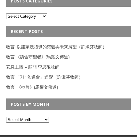
POSTS CATEGORIES
RECENT POSTS
牧言: 以諾家洗禮班的突破與未來展望（許淑芬牧師）
牧言:《禱告守望者》(馬耀文傳道)
安息主懷 – 顧問 李思敬牧師
牧言:「711佈道會」迴響（許淑芬牧師）
牧言: 《抄牌》(馬耀文傳道)
POSTS BY MONTH