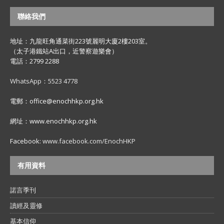
聯絡我們
地址：九龍旺角通菜街223號麗明大廈2樓203室。
（太子港鐵站A出口，近警察遊樂會）
電話：2799 2288
WhatsApp：5523 4778
電郵：office@enochhkp.org.hk
網址：www.enochhkp.org.hk
Facebook:
www.facebook.com/EnochHKP
有用資料
諾言季刊
讀經及靈修
基本信仰