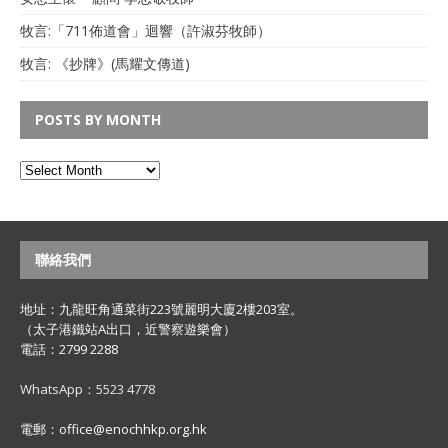
牧言:「711佈道會」迴響（許淑芬牧師）
牧言: 《抄牌》(馬耀文傳道)
POSTS BY MONTH
聯絡我們
地址：九龍旺角通菜街223號麗明大廈2樓203室。
（太子港鐵站A出口，近警察遊樂會）
電話：2799 2288
WhatsApp：5523 4778
電郵：office@enochhkp.org.hk