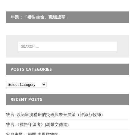
年題：「禱告生命、職場成聖」
POSTS CATEGORIES
RECENT POSTS
牧言: 以諾家洗禮班的突破與未來展望（許淑芬牧師）
牧言:《禱告守望者》(馬耀文傳道)
安息主懷 – 顧問 李思敬牧師