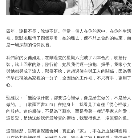
四年，說長不長，說短不短。但當一個人在你的家中、在你的生活
裡，默默地服侍了四個寒暑，她的離去，便不只是合約的結束，而
是一場深刻的信仰反省。
我們家的女傭姐姐，在剛過去的星期六完成了四年合約，收拾行
裝，踏上回家的路；臨行前，她與我們逐一擁抱、握手，我家小女
與她都哭成了淚人，那份不捨，遠超過僱主與工人的關係，因為我
們早已視她為家裡的一分子，全因她的工作裡，不只有手，更用了
心。
聖經說：「無論做什麼，都要從心裡做，像是給主做的，不是給人
做的。」（歌羅西書3:23）在她身上，我看見了這種「從心裡做」
的服侍。這份服侍，不是為了薪水，而是帶著一種近乎家人的愛，
這份愛，是她送給我們最珍貴的禮物，我覺得也是一場無聲的道。
這個經歷，讓我更深體會到，真正的『家』，不在於血緣與國籍，
乃在於基督裡的愛。她雖是女傭，卻活出了家人般的愛；我們雖是