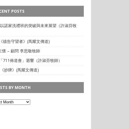
CENT POSTS
: 以諾家洗禮班的突破與未來展望（許淑芬牧
:《禱告守望者》(馬耀文傳道)
懷 – 顧問 李思敬牧師
:「711佈道會」迴響（許淑芬牧師）
 《抄牌》(馬耀文傳道)
STS BY MONTH