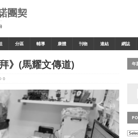
諾團契
)
組
分區
輔導
康體
刊物
連結
網誌
拜》(馬耀文傳道)
年
0
PO