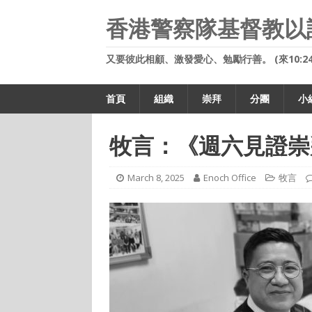
香港警察隊基督教以
又要彼此相顧、激發愛心、勉勵行善。 (來10:24
首頁
組織
崇拜
分團
小
牧言：《週六見證崇
March 8, 2025
Enoch Office
牧言