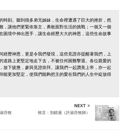
的時刻。聽到很多弟兄姊妹，生命裡遭遇了巨大的挫折，然
難，讓他們更緊依靠主，勇敢面對生活的挑戰；一個又一個
在困境中伸出恩手，讓生命經歷大大的神恩，這些生命故事
何經歷神恩，更是令我們發現，這些見證亦提醒著我們，上
的道路上更堅定地走下去，不被任何困難擊退。各位親愛的
，放下疲憊，參與見證崇拜。讓我們一起讚美上帝，亦一起
仰能更加堅定，使我們能夠把主的愛在我們的人生中綻放得
NEXT
淑芬牧
牧言：別錯過（許淑芬牧師）