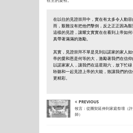
在主的愛裡。
在以往的見證崇拜中，實在有太多令人動容
而，艱難沒有把他們擊倒，反之正正因為艱
這樣的見證，讓耀文實實在在看到上帝如何
真帶著滿滿的激勵。

其實，見證崇拜不單是見到以諾家的家人如
帝的愛和恩是何等的大，激勵著我們在信仰
以諾家家人，讓我們在這星期六，放下忙碌
聆聽和一起見證上帝的大能，致讓我們的信
更精彩。
PREVIOUS
牧言：從團契延伸到家庭祭壇（許
師）