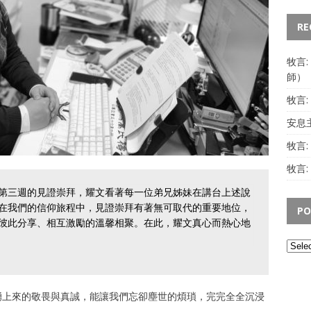
RE
牧言
師）
牧言
安息主
牧言
牧言:
第三週的見證崇拜，耀文看著每一位弟兄姊妹在講台上述說
在我們的信仰旅程中，見證崇拜有著無可取代的重要地位，
PO
彼此分享、相互激勵的溫馨相聚。在此，耀文真心而熱心地
湧上來的敬畏與真誠，能讓我們忘卻塵世的煩瑣，完完全全沉浸