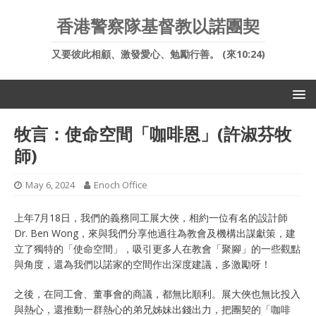
香港警察隊基督教以諾團契
又要彼此相顧、激發愛心、勉勵行善。 (來10:24)
牧言：使命空間「咖啡恩」(許淑芬牧
師)
May 6, 2024
Enoch Office
上年7月18日，我們的義務同工展大俠，相約一位有名的設計師
Dr. Ben Wong，來與我們分享他過往為教會及機構出謀獻策，建
立了獨特的「使命空間」，吸引更多人在教會「聚腳」的一些觀點
與角度，還為我們以諾家的空間作出深度建議，多激勵呀！
之後，在同工會、董事會的商議，都無比順利。展大俠也無比投入
與熱心，還推動一群熱心的弟兄姊妹出錢出力，把團契的「咖啡