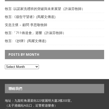
牧言: 以諾家洗禮班的突破與未來展望（許淑芬牧師）
牧言:《禱告守望者》(馬耀文傳道)
安息主懷 – 顧問 李思敬牧師
牧言:「711佈道會」迴響（許淑芬牧師）
牧言: 《抄牌》(馬耀文傳道)
POSTS BY MONTH
聯絡我們
地址：九龍旺角通菜街223號麗明大廈2樓203室。
（太子港鐵站A出口，近警察遊樂會）