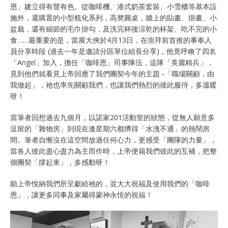
恩」建立得有聲有色。從咖啡機、港式奶茶套裝、小雪櫃等基本設
施外，還購置的小型梳化系列，高凳圓桌，牆上的貼畫、掛畫、小
盆栽，還有細節的毛巾掛勾，及洗完杯後涼乾的杯架、吃不完的小
食……最重要的是，當展大俠於4月13日，在崇拜前首推的事奉人
員分享時段 (過去一年是邀請分區單位組長分享)，他竟呼喚了四名
「Angel」加入，擔任「咖啡恩」司事隊伍，這隊「美麗精兵」，
見到他們就看見上帝回應了我們團契今年的主題 -「職場關顧，由
我做起」，祂也率先關顧我們，也讓我們熱烈的彼此服侍，多溫暖
呀！
當筆者回想過去九個月，以諾家201活動室的狀態，從無人願意多
逗留的「雜物房」到現在逢星期六都擠得「水洩不通」的熱鬧房
間。筆者自慚沒在這空間放過任何心力，更感受「團隊的力量」，
當各人彼此盡心盡力為主而作時，上帝便藉我們彼此的互補，把整
個團契「撐起來」，多感動呀！
願上帝悅納我們所呈獻給祂的，並大大祝福及使用我們的「咖啡
恩」，讓更多同事及家屬得蒙神永恆的祝福！