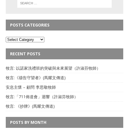
POSTS CATEGORIES
RECENT POSTS
牧言: 以諾家洗禮班的突破與未來展望（許淑芬牧師）
牧言:《禱告守望者》(馬耀文傳道)
安息主懷 – 顧問 李思敬牧師
牧言:「711佈道會」迴響（許淑芬牧師）
牧言: 《抄牌》(馬耀文傳道)
POSTS BY MONTH