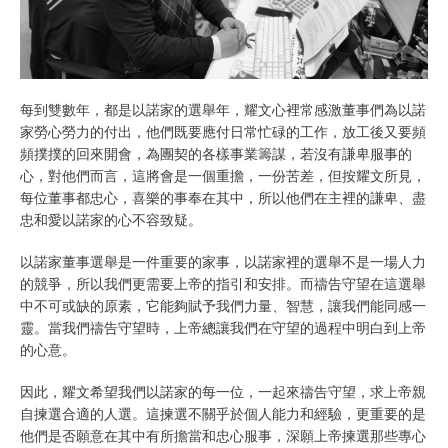
每到雙數年，都是以諾家的選舉年，耀文心裡常感激董事們為以諾
家勞心勞力的付出，他們既要應付日常忙碌的工作，放工後又要頻
頻撲撲的回來開會，為團契的各樣事業籌謀，若沒有謙卑服事的
心，對他們而言，這將會是一個重擔，一份苦差，但按耀文所見，
每位董事都忠心，喜樂的事奉在其中，所以他們在主裡的謙卑、盡
忠和愛以諾家的心不容致疑。
以諾家董事選舉是一件重要的家事，以諾家裡的選舉不是一場人力
的競爭，所以我們更需要上帝的指引和安排。而禱告守望在這選舉
中不可或缺的原素，它能夠賦予我們力量、智慧，讓我們能同感一
靈。當我們禱告守望時，上帝總讓我們在守望的過程中明白到上帝
的心意。
因此，耀文希望我們以諾家的每一位，一起來禱告守望，求上帝親
自揀選合適的人選。這揀選不關乎於個人能力和經驗，更重要的是
他們是否願意在其中有所擔當和忠心服事，深願上帝揀選那些專心