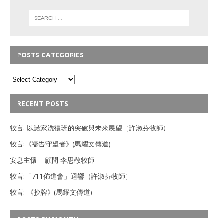
POSTS CATEGORIES
RECENT POSTS
牧言: 以諾家洗禮班的突破與未來展望（許淑芬牧師）
牧言:《禱告守望者》(馬耀文傳道)
安息主懷 – 顧問 李思敬牧師
牧言:「711佈道會」迴響（許淑芬牧師）
牧言: 《抄牌》(馬耀文傳道)