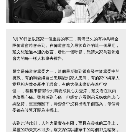
3月30日是以諾家一個重要的事工，籌備已久的有神共鳴全
團佈道會將會來到。在佈道會進入最後直路的這一個星期，
耀文想透過本週的牧言，發出一個呼籲，懇請大家為著佈道
會內的每一樣人和事去禱告。

耀文是佈道會籌委之一，這個星期聽到很多發生於籌委中的
挑戰，有的籌委繼自己患病後到家人患病，有的家中與家人
意見相左致令產生了誤會，有的大傷未癒仍在進行復
健……，種種事情都令到籌委成員心力交瘁，耀文看在眼內
也倍覺心痛。雖然感到心痛，但耀文亦看到弟兄姊妹的忠心
與堅持，重重難關下，籌委會中沒有出現半個逃兵，每個籌
委都在咬緊牙關為主擺上。

去到此時此刻，人的力量實在有限，而且在靈魂的工作上，
屬靈的功夫實不可少，耀文深信以諾家中的每個都是精英，