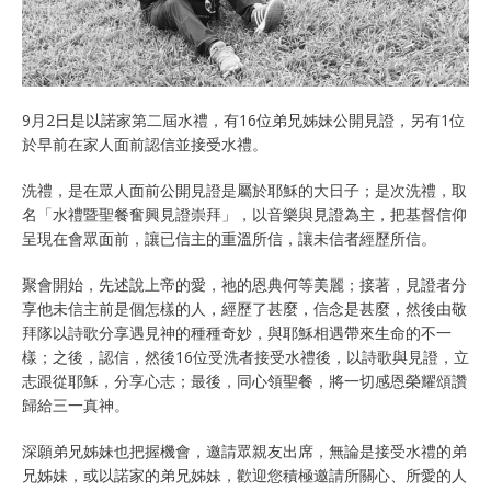
9月2日是以諾家第二屆水禮，有16位弟兄姊妹公開見證，另有1位
於早前在家人面前認信並接受水禮。
洗禮，是在眾人面前公開見證是屬於耶穌的大日子；是次洗禮，取
名「水禮暨聖餐奮興見證崇拜」，以音樂與見證為主，把基督信仰
呈現在會眾面前，讓已信主的重溫所信，讓未信者經歷所信。
聚會開始，先述說上帝的愛，祂的恩典何等美麗；接著，見證者分
享他未信主前是個怎樣的人，經歷了甚麼，信念是甚麼，然後由敬
拜隊以詩歌分享遇見神的種種奇妙，與耶穌相遇帶來生命的不一
樣；之後，認信，然後16位受洗者接受水禮後，以詩歌與見證，立
志跟從耶穌，分享心志；最後，同心領聖餐，將一切感恩榮耀頌讚
歸給三一真神。
深願弟兄姊妹也把握機會，邀請眾親友出席，無論是接受水禮的弟
兄姊妹，或以諾家的弟兄姊妹，歡迎您積極邀請所關心、所愛的人