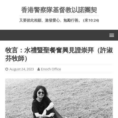
香港警察隊基督教以諾團契
又要彼此相顧、激發愛心、勉勵行善。 (來10:24)
牧言：水禮暨聖餐奮興見證崇拜（許淑
芬牧師）
August 24, 2023
Enoch Office