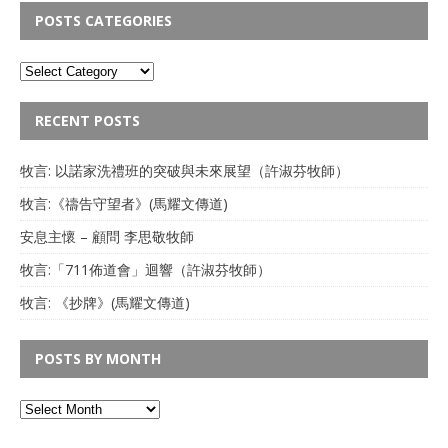
POSTS CATEGORIES
RECENT POSTS
牧言: 以諾家洗禮班的突破與未來展望（許淑芬牧師）
牧言:《禱告守望者》(馬耀文傳道)
安息主懷 – 顧問 李思敬牧師
牧言:「711佈道會」迴響（許淑芬牧師）
牧言: 《抄牌》(馬耀文傳道)
POSTS BY MONTH