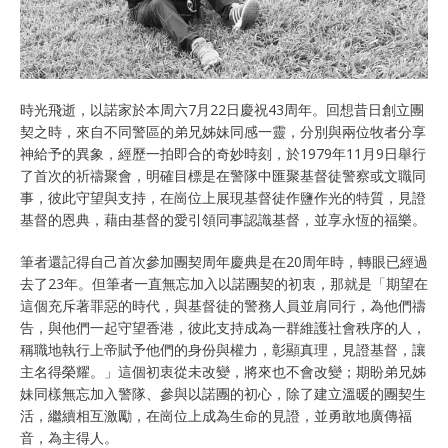
時光飛逝，以諾家於本周六7月22日慶祝43周年。回想昔日創立團
契之時，來自不同警區的弟兄姊妹同感一靈，分別與兩位牧者分享
神給予的異象，經歷一拍即合的奇妙時刻，於1979年11月9日舉行
了首次的祈禱聚會，明確目標是在警隊中匯聚基督徒警察或文職同
事，彼此守望與支持，在崗位上展現基督徒作鹽作光的特質，見證
基督的恩典，藉由基督的愛引領同事認識基督，並享永恆的福樂。
筆者還記得自己首次參加團契周年慶典是在20周年時，轉眼已經過
去了23年。但筆者一直無忘加入以諾團契的初衷，那就是「期望在
這個充斥著罪惡的時代，與基督徒的警務人員並肩同行，為他們禱
告，與他們一起守望香港，彼此支持成為一群維護社會秩序的人，
稱職地執行上帝賦予他們的身份與權力，彰顯真理，見證基督，讓
主名得榮耀。」這個初衷從未改變，將來也不會改變；期盼弟兄姊
妹同樣無忘加入警隊、參與以諾團的初心，除了建立溫暖的團契生
活，繼續相互激勵，在崗位上成為生命的見證，並勇敢地廣傳福
音，為主得人。