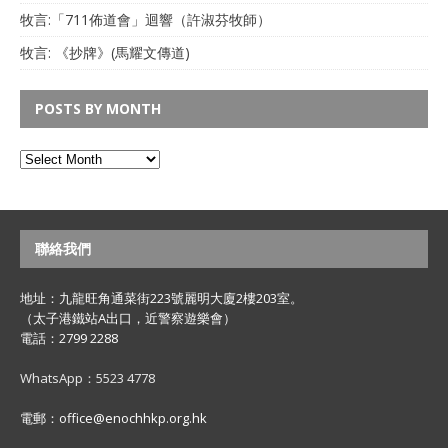
牧言:「711佈道會」迴響（許淑芬牧師）
牧言: 《抄牌》(馬耀文傳道)
POSTS BY MONTH
聯絡我們
地址：九龍旺角通菜街223號麗明大廈2樓203室。
（太子港鐵站A出口，近警察遊樂會）
電話：2799 2288
WhatsApp：5523 4778
電郵：office@enochhkp.org.hk