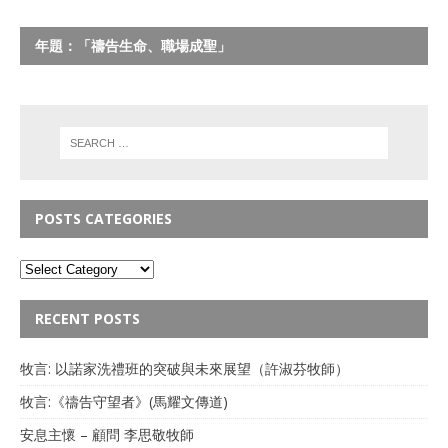
年題：「禱告生命、職場成聖」
POSTS CATEGORIES
RECENT POSTS
牧言: 以諾家洗禮班的突破與未來展望（許淑芬牧師）
牧言:《禱告守望者》(馬耀文傳道)
安息主懷 – 顧問 李思敬牧師