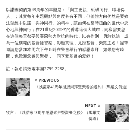
以諾團契的第43周年的年題是：「與主更親、砥礪同行、職場得
人」；其實每年主題觀點與角度各有不同，但整體方向仍然是要效
法聖經中以諾「與神同行」的精神，該如何在當時扭曲的世代中忠
心地與神同行；在21世紀20年代的香港這個大城巿，同樣需要您
在這個每天都要與罪惡勢力對抗的時代，以身作則，勇敢執法，成
為一位稱職的基督徒警察，彰顯真理，見證基督，榮耀主名！誠摯
邀請您參加本周六下午５時在警會舉行的感恩崇拜，如果您有時
間，也歡迎您參與聚餐，一同享受基督的愛筵！
註：報名請致電本團2799 2288。
PREVIOUS
《以諾家43周年感恩崇拜暨聚餐的邀約》(馬耀文傳道)
NEXT
牧言：《以諾家43周年感恩崇拜暨聚餐之後》（馬耀文
傳道）