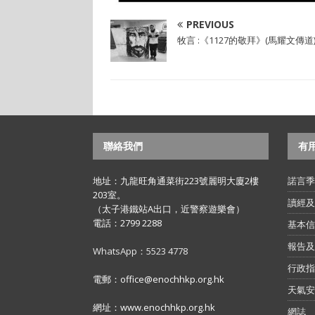
PREVIOUS
牧言 :《1127的敬拜》(馬耀文傳道
聯絡我們
有
地址：九龍旺角通菜街223號麗明大廈2樓
諾言季
203室。
讀經及
（太子港鐵站A出口，近警察遊樂會）
電話：2799 2288
基本信
報告及
WhatsApp：5523 4778
行政指
電郵：office@enochhkp.org.hk
天氣安
網址：www.enochhkp.org.hk
網誌