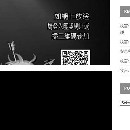
RE
牧言
師）
牧言
安息主
牧言
牧言:
PO