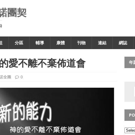
諾團契
)
組
分區
輔導
康體
刊物
連結
網誌
神的愛不離不棄佈道會
年
諾全團
0
PO