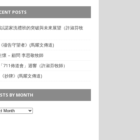
CENT POSTS
: 以諾家洗禮班的突破與未來展望（許淑芬牧
:《禱告守望者》(馬耀文傳道)
懷 – 顧問 李思敬牧師
:「711佈道會」迴響（許淑芬牧師）
 《抄牌》(馬耀文傳道)
STS BY MONTH