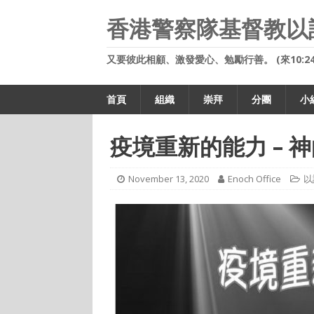
香港警察隊基督教以
又要彼此相顧、激發愛心、勉勵行善。 (來10:24
首頁
組織
崇拜
分團
小
疫境重新的能力 – 
November 13, 2020
Enoch Office
以