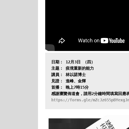
日期： 12月3日 （四）

主题： 疫境重新的能力

講員： 林以諾博士

見證： 進峰、金輝

首播： 晚上7時15分

感謝瀏覽佈道會，請用2分鐘時間填寫回應
https://forms.gle/mZcJz655pBYexgJ