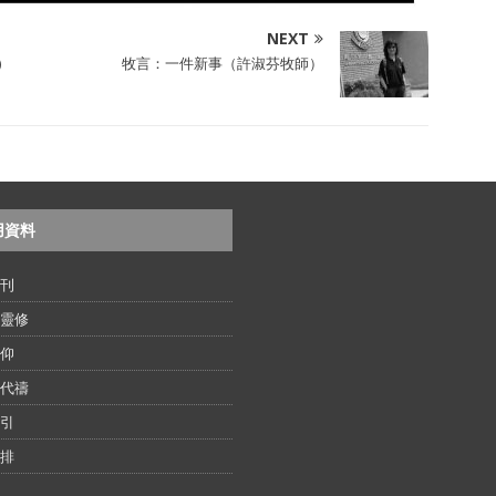
NEXT
)
牧言：一件新事（許淑芬牧師）
用資料
刊
靈修
仰
代禱
引
排