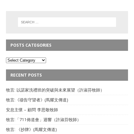
POSTS CATEGORIES
RECENT POSTS
牧言: 以諾家洗禮班的突破與未來展望（許淑芬牧師）
牧言:《禱告守望者》(馬耀文傳道)
安息主懷 – 顧問 李思敬牧師
牧言:「711佈道會」迴響（許淑芬牧師）
牧言: 《抄牌》(馬耀文傳道)